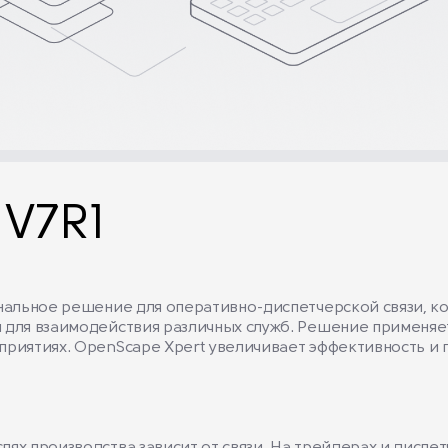
 V7R1
анальное решение для оперативно-диспетчерской связи, к
 для взаимодействия различных служб. Решение применяет
дприятиях. OpenScape Xpert увеличивает эффективность и