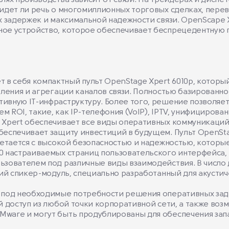
ях производства зависит от связи. На трейдерах и диспет
идет ли речь о многомиллионных торговых сделках, перев
х задержек и максимальной надежности связи. OpenScape X
ое устройство, которое обеспечивает беспрецедентную ги
в себя компактный пульт OpenStage Xpert 6010p, котор
вления и агрегации каналов связи. Полностью базированн
ивную IT-инфраструктуру. Более того, решение позволяет
 ROI, такие, как IP-телефония (VoIP), IPTV, унифициров
 Xpert обеспечивает все виды оперативных коммуникаций
беспечивает защиту инвестиций в будущем. Пульт OpenSt
четается с высокой безопасностью и надежностью, которы
 настраиваемых страниц пользовательского интерфейса, п
ьзователем под различные виды взаимодействия. В число 
ний спикер-модуль, специально разработанный для акустич
 под необходимые потребности решения оперативных зада
й доступ из любой точки корпоративной сети, а также воз
ware и могут быть продублированы для обеспечения запа