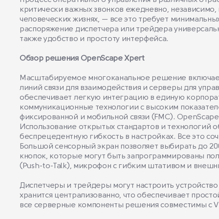
Процесс оперативного управления в различных отрасл
критически важных звонков ежедневно, независимо, 
человеческих жизнях, — все это требует минимальны
распоряжение диспетчера или трейдера универсальн
также удобство и простоту интерфейса.
Обзор решения OpenScape Xpert
Масштабируемое многоканальное решение включает 
линий связи для взаимодействия и серверы для упра
обеспечивает легкую интеграцию в единую корпорат
коммуникационные технологии с высоким показателем
фиксированной и мобильной связи (FMC). OpenScape
Использование открытых стандартов и технологий о
беспрецедентную гибкость в настройках. Все это со
Большой сенсорный экран позволяет выбирать до 200
кнопок, которые могут быть запрограммированы пол
(Push-to-Talk), микрофон с гибким штативом и внеш
Диспетчеры и трейдеры могут настроить устройство
хранится централизованно, что обеспечивает просто
все серверные компоненты решения совместимы с VM