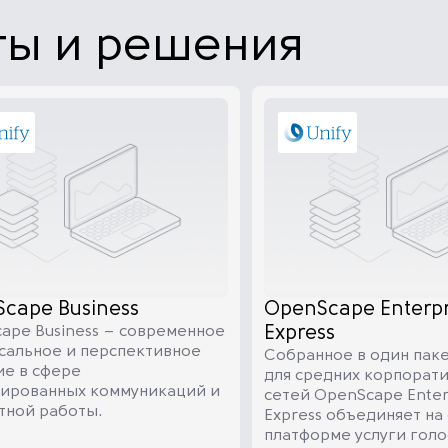
ты и решения
cape Business
OpenScape Enterpr
ape Business – современное
Express
сальное и перспективное
Собранное в один пак
е в сфере
для средних корпорат
ированных коммуникаций и
сетей OpenScape Enter
тной работы.
Express объединяет на
платформе услуги голо