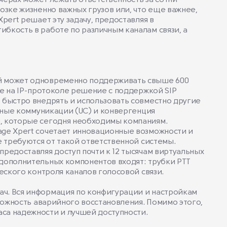
черах может лежать ответственность за сотни
озке жизненно важных грузов или, что еще важнее,
pert решает эту задачу, предоставляя в
бкость в работе по различным каналам связи, а
ый может одновременно поддерживать свыше 600
ое на IP-протоколе решение с поддержкой SIP
 быстро внедрять и использовать совместно другие
анные коммуникации (UC) и конвергенция
, которые сегодня необходимы компаниям.
age Xpert сочетает инновационные возможности и
е требуются от такой ответственной системы.
редоставляя доступ почти к 12 тысячам виртуальных
дополнительных компонентов входят: трубки PTT
еского контроля каналов голосовой связи.
ч. Вся информация по конфигурации и настройкам
можность аварийного восстановления. Помимо этого,
са надежности и лучшей доступности.