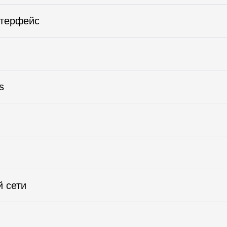
нтерфейс
s
й сети