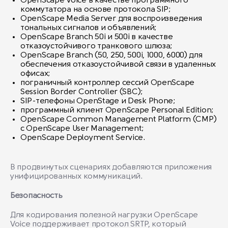
OpenScape Voice в качестве программного
коммутатора на основе протокола SIP;
OpenScape Media Server для воспроизведения
тональных сигналов и объявлений;
OpenScape Branch 50i и 500i в качестве
отказоустойчивого транкового шлюза;
OpenScape Branch (50, 250, 500i, 1000, 6000) для
обеспечения отказоустойчивой связи в удаленных
офисах;
пограничный контроллер сессий OpenScape
Session Border Controller (SBC);
SIP-телефоны OpenStage и Desk Phone;
программный клиент OpenScape Personal Edition;
OpenScape Common Management Platform (CMP)
с OpenScape User Management;
OpenScape Deployment Service.
В продвинутых сценариях добавляются приложения
унифицированных коммуникаций.
Безопасность
Для кодирования полезной нагрузки OpenScape
Voice поддерживает протокол SRTP, который