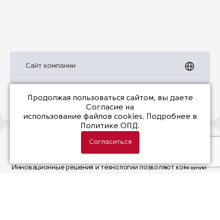
Сайт компании
Презентация
Продолжая пользоваться сайтом, вы даете
Согласие на
использование файлов cookies
. Подробнее в
Политике ОПД.
Согласиться
NetApp
Инновационные решения и технологии позволяют компании
NetApp долгие годы оставаться лидером среди систем
хранения данных.
Почему NetApp?