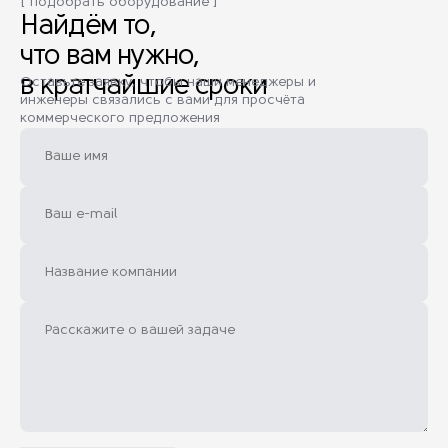
[ Подобрать оборудование ]
Найдём то,
что вам нужно,
в кратчайшие сроки
Оставьте заявку, чтобы наши менеджеры и
инженеры связались с вами для просчёта
коммерческого предложения