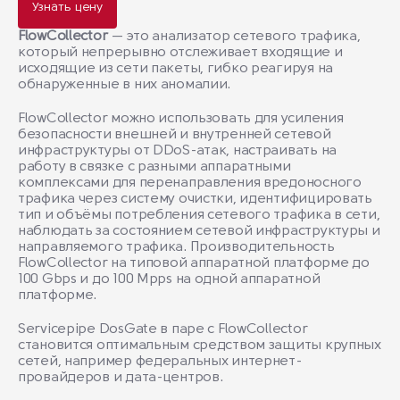
Узнать цену
FlowCollector
— это анализатор сетевого трафика,
который непрерывно отслеживает входящие и
исходящие из сети пакеты, гибко реагируя на
обнаруженные в них аномалии.
FlowCollector можно использовать для усиления
безопасности внешней и внутренней сетевой
инфраструктуры от DDoS-атак, настраивать на
работу в связке с разными аппаратными
комплексами для перенаправления вредоносного
трафика через систему очистки, идентифицировать
тип и объёмы потребления сетевого трафика в сети,
наблюдать за состоянием сетевой инфраструктуры и
направляемого трафика. Производительность
FlowCollector на типовой аппаратной платформе до
100 Gbps и до 100 Mpps на одной аппаратной
платформе.
Servicepipe DosGate в паре с FlowCollector
становится оптимальным средством защиты крупных
сетей, например федеральных интернет-
провайдеров и дата-центров.