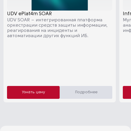
UDV ePlat4m SOAR
Inf
UDV SOAR – интегрированная платформа
Мул
оркестрации средств защиты информации,
ана
реагирования на инциденты и
инф
автоматизации других функций ИБ.
Узнать цену
Подробнее