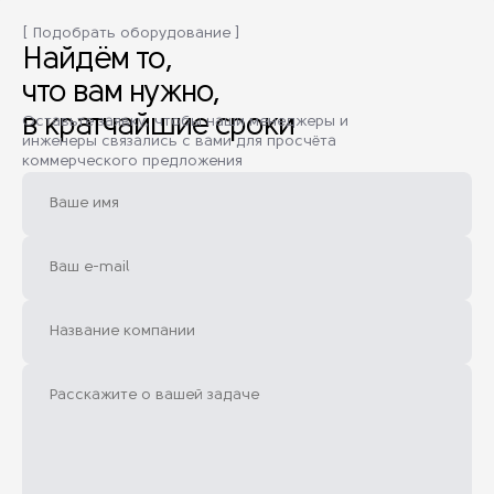
[ Подобрать оборудование ]
Найдём то,
что вам нужно,
в кратчайшие сроки
Оставьте заявку, чтобы наши менеджеры и
инженеры связались с вами для просчёта
коммерческого предложения