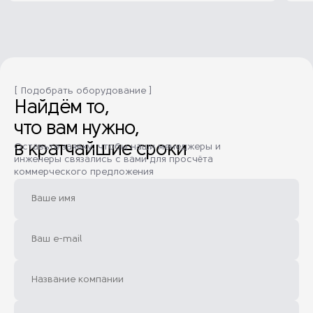
[ Подобрать оборудование ]
Найдём то,
что вам нужно,
в кратчайшие сроки
Оставьте заявку, чтобы наши менеджеры и
инженеры связались с вами для просчёта
коммерческого предложения