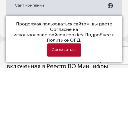
Сайт компании
Презентация
Продолжая пользоваться сайтом, вы даете
Согласие на
использование файлов cookies
. Подробнее в
Политике ОПД.
Согласиться
moncloud
Отечественная облачная платформа,
включенная в Реестр ПО МинЦифры
№26306.
Флагманский продукт – программное
обеспечение moncloud
(«Отечественная облачная платформа
1.0») – многокомпонентная облачная
экосистема на базе OpenStack.