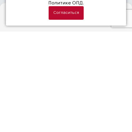
Политике ОПД.
Согласиться
Gigaset
Gigaset — мировой лидер в области
коммуникационных технологий,
известный своими инновационными
решениями для дома и бизнеса.
Основанная в Германии, компания
специализируется на производстве
DECT-телефонов, IP-телефонии и умных
устройств для дома. Gigaset сочетает в
себе немецкое качество, передовые
технологии и удобство использования,
что делает ее продукты
востребованными в более чем 70
странах мира.