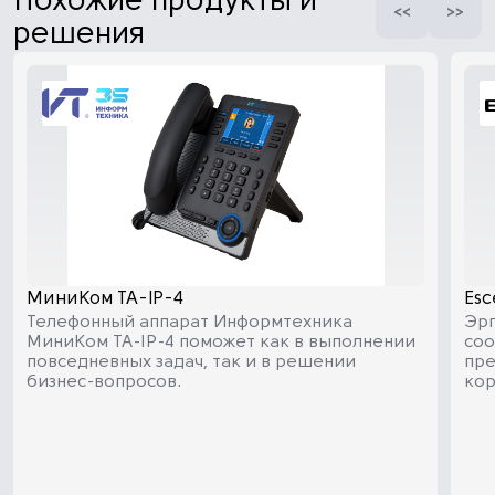
Похожие продукты и
решения
МиниКом TA-IP-4
Es
Телефонный аппарат Информтехника
Эрг
МиниКом TA-IP-4 поможет как в выполнении
соо
повседневных задач, так и в решении
пре
бизнес-вопросов.
кор