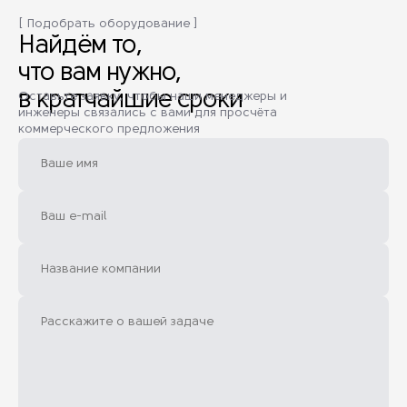
[ Подобрать оборудование ]
Найдём то,
что вам нужно,
в кратчайшие сроки
Оставьте заявку, чтобы наши менеджеры и
инженеры связались с вами для просчёта
коммерческого предложения