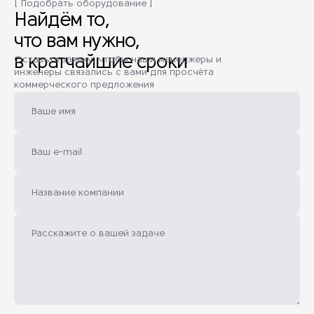
[ Подобрать оборудование ]
Найдём то,
что вам нужно,
в кратчайшие сроки
Оставьте заявку, чтобы наши менеджеры и
инженеры связались с вами для просчёта
коммерческого предложения