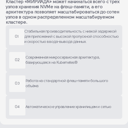
Кластер «МИРИАДА» может начинаться всего с трех
узлов хранения NVMe на флэш-памяти, а его
архитектура позволяет масштабироваться до сотен
узлов в одном распределенном масштабируемом
кластере.
Стабильная производительность с низкой задержкой
01
для приложений с высокой пропускной способностью
и скоростью ввода-вывода данных.
Современная микросервисная архитектура,
02
базирующаяся на Kubernetes®
Работа на стандартной флеш-памяти большого
03
объёма
04
Автоматическое управление хранилищем и сетью