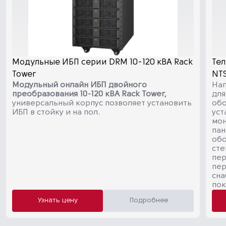
Модульные ИБП серии DRM 10-120 кВА Rack
Те
Tower
NTS
Модульный онлайн ИБП двойного
На
преобразования 10-120 кВА Rack Tower,
для
универсальный корпус позволяет установить
обо
ИБП в стойку и на пол.
уст
мон
пан
обо
сте
пе
пер
сна
пок
Узнать цену
Подробнее