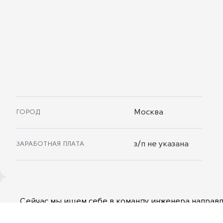
ГОРОД
Москва
ЗАРАБОТНАЯ ПЛАТА
з/п не указана
Сейчас мы ищем себе в команду инженера направле
Чем предстоит заниматься:
Участие в пилотах у заказчиков;