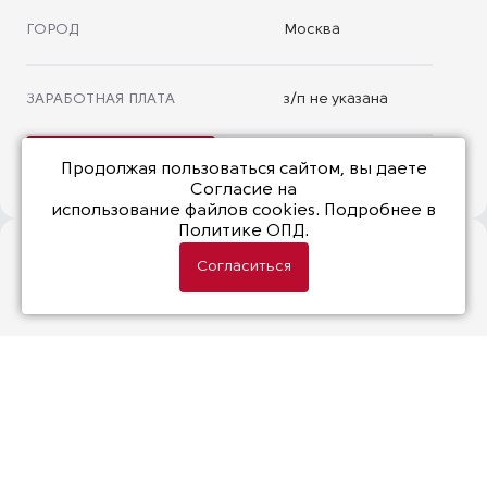
ГОРОД
Москва
ЗАРАБОТНАЯ ПЛАТА
з/п не указана
Откликнуться
Продолжая пользоваться сайтом, вы даете
Согласие на
использование файлов cookies
. Подробнее в
Политике ОПД.
Netwell ищет в команду менеджера по поддержке
Согласиться
продаж.
Чем предстоит заниматься:
Обработка запросов от партнеров
Проработка запроса внутри команды
Подготовка и согласование коммерческих
предложений, договоров