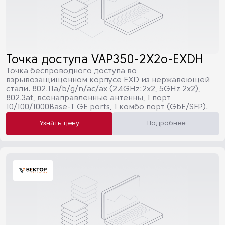
Точка доступа VAP350-2X2o-EXDH
Точка беспроводного доступа во
взрывозащищенном корпусе EXD из нержавеющей
стали. 802.11a/b/g/n/ac/ax (2.4GHz:2х2, 5GHz 2x2),
802.3at, всенаправленные антенны, 1 порт
10/100/1000Base-T GE ports, 1 комбо порт (GbE/SFP).
Узнать цену
Подробнее