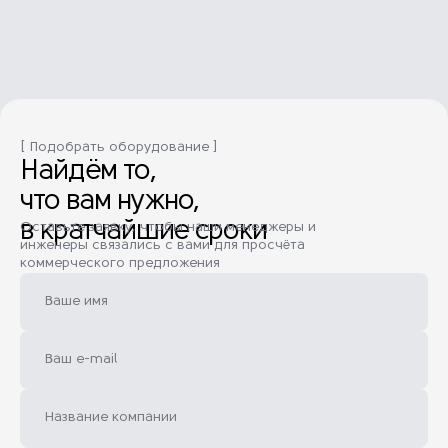
[ Подобрать оборудование ]
Найдём то,
что вам нужно,
в кратчайшие сроки
Оставьте заявку, чтобы наши менеджеры и
инженеры связались с вами для просчёта
коммерческого предложения