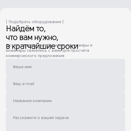
[ Подобрать оборудование ]
Найдём то,
что вам нужно,
в кратчайшие сроки
Оставьте заявку, чтобы наши менеджеры и
инженеры связались с вами для просчёта
коммерческого предложения