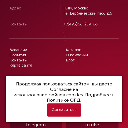
Адрес
115114, Москва,
1-й Дербеневский пер., д.5
Контакты
+7(495)66-239-66
Вакансии
Каталог
События
О компании
Контакты
Блог
Карта сайта
Продолжая пользоваться сайтом, вы даете
Материалы:
Логотипы компании Netwell
Согласие на
Гайдлайн компании Netwell
использование файлов cookies
. Подробнее в
Профайл о компании
Политике ОПД.
Netwell
Согласиться
telegram
rutube