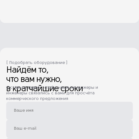
[ Подобрать оборудование ]
Найдём то,
что вам нужно,
в кратчайшие сроки
Оставьте заявку, чтобы наши менеджеры и
инженеры связались с вами для просчёта
коммерческого предложения