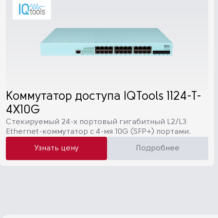
Коммутатор доступа IQTools 1124-T-
4X10G
Cтекируемый 24-х портовый гигабитный L2/L3
Ethernet-коммутатор c 4-мя 10G (SFP+) портами.
Узнать цену
Подробнее