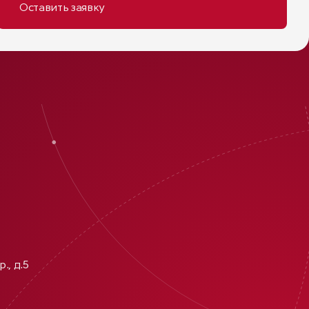
., д.5