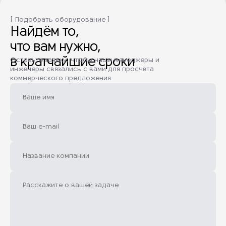
[ Подобрать оборудование ]
Найдём то,
что вам нужно,
в кратчайшие сроки
Оставьте заявку, чтобы наши менеджеры и
инженеры связались с вами для просчёта
коммерческого предложения