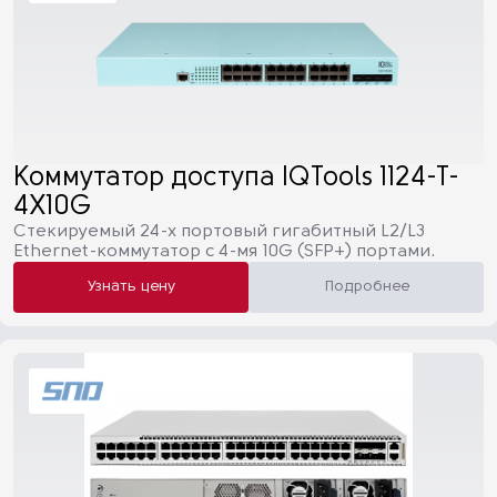
Коммутатор доступа IQTools 1124-T-
4X10G
Cтекируемый 24-х портовый гигабитный L2/L3
Ethernet-коммутатор c 4-мя 10G (SFP+) портами.
Узнать цену
Подробнее