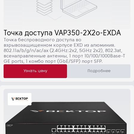
Точка доступа VAP350-2X2o-EXDA
Точка беспроводного доступа во
взрывозащищенном корпусе EXD из алюминия.
802.11a/b/g/n/ac/ax (2.4GHz:2х2, 5GHz 2x2), 802.3at,
всенаправленные антенны, 1 порт 10/100/1000Base-T
GE ports, 1 комбо порт (GbE/SFP) порт SFP.
Узнать цену
Подробнее