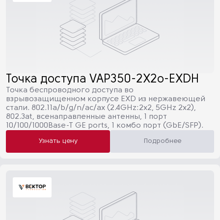
Точка доступа VAP350-2X2o-EXDH
Точка беспроводного доступа во
взрывозащищенном корпусе EXD из нержавеющей
стали. 802.11a/b/g/n/ac/ax (2.4GHz:2х2, 5GHz 2x2),
802.3at, всенаправленные антенны, 1 порт
10/100/1000Base-T GE ports, 1 комбо порт (GbE/SFP).
Узнать цену
Подробнее