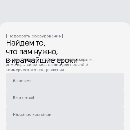
[ Подобрать оборудование ]
Найдём то,
что вам нужно,
в кратчайшие сроки
Оставьте заявку, чтобы наши менеджеры и
инженеры связались с вами для просчёта
коммерческого предложения