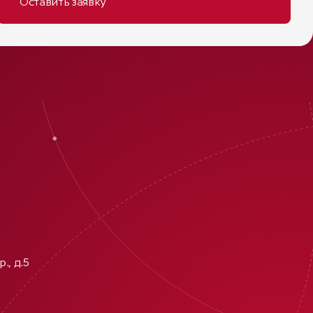
., д.5