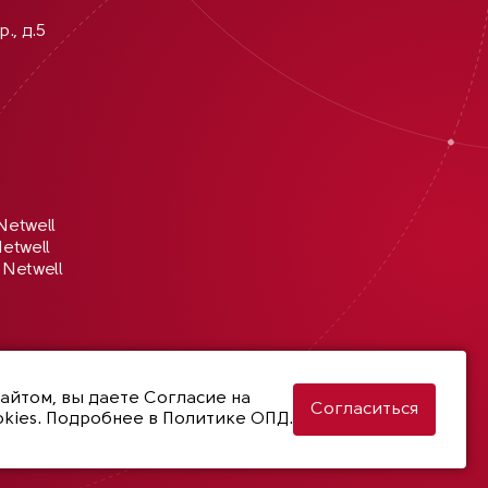
., д.5
Netwell
etwell
Netwell
сайтом, вы даете
Согласие на
Согласиться
kies
. Подробнее в
Политике ОПД.
Разработка сайта