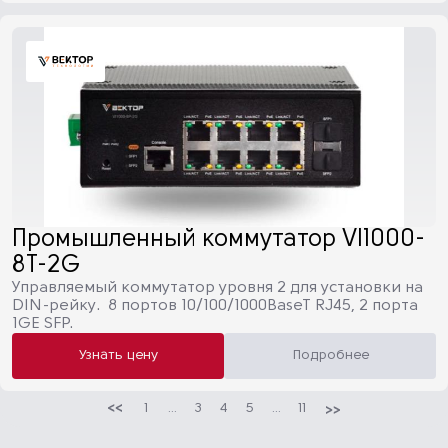
Промышленный коммутатор VI1000-
8T-2G
Управляемый коммутатор уровня 2 для установки на
DIN-рейку. 8 портов 10/100/1000BaseT RJ45, 2 порта
1GE SFP.
Узнать цену
Подробнее
1
...
3
4
5
...
11