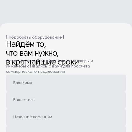
[ Подобрать оборудование ]
Найдём то,
что вам нужно,
в кратчайшие сроки
Оставьте заявку, чтобы наши менеджеры и
инженеры связались с вами для просчёта
коммерческого предложения