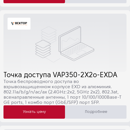
Точка доступа VAP350-2X2o-EXDA
Точка беспроводного доступа во
взрывозащищенном корпусе EXD из алюминия.
802.11a/b/g/n/ac/ax (2.4GHz:2х2, 5GHz 2x2), 802.3at,
всенаправленные антенны, 1 порт 10/100/1000Base-T
GE ports, 1 комбо порт (GbE/SFP) порт SFP.
Узнать цену
Подробнее