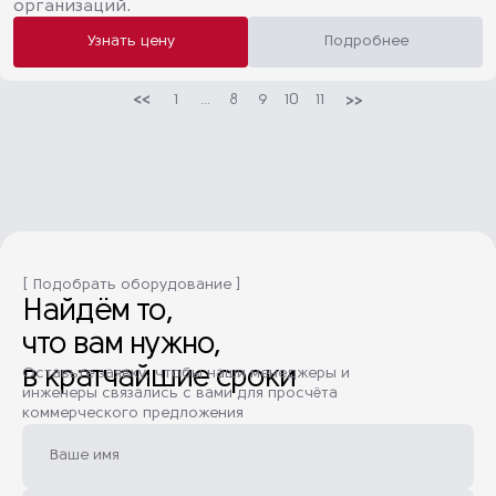
организаций.
Узнать цену
Подробнее
1
...
8
9
10
11
[ Подобрать оборудование ]
Найдём то,
что вам нужно,
в кратчайшие сроки
Оставьте заявку, чтобы наши менеджеры и
инженеры связались с вами для просчёта
коммерческого предложения